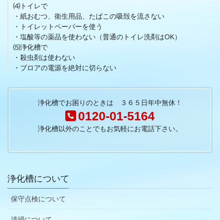
⑷トイレで
・紙おむつ、衛生用品、たばこの吸殻を流さない
・トイレットペーパーを使う
・塩酸等の薬品を使わない（普通のトイレ洗剤はOK）
⑸浄化槽で
・殺虫剤は使わない
・ブロアの電源を絶対に切らない
浄化槽でお困りのときは ３６５日年中無休！
0120-01-5164
浄化槽以外のことでもお気軽にお電話下さい。
浄化槽について
保守点検について
清掃について