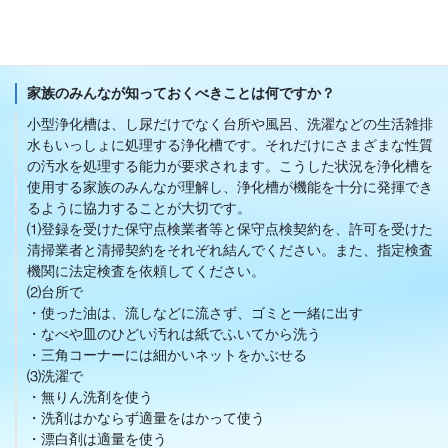
よって着色され、水質検査のときなどに水質悪化と間違えられた
り、香料と槽内の臭気が混じって臭気の問題を起こすこともあり
ますので、注意してください。
家族のみんなが知っておくべきことは何ですか？
小型浄化槽は、し尿だけでなく台所や風呂、洗濯などの生活雑排
水もいっしょに処理する浄化槽です。それだけにさまざまな性質
の汚水を処理する能力が要求されます。こうした状況を浄化槽を
使用する家族のみんなが理解し、浄化槽が機能を十分に発揮でき
るように協力することが大切です。
⑴登録を受けた保守点検業者等と保守点検契約を、許可を受けた
清掃業者と清掃契約をそれぞれ結んでください。また、指定検査
機関に法定検査を依頼してください。
⑵台所で
・使った油は、流しなどに流さず、ゴミと一緒に出す
・なべや皿のひどい汚れは紙でふいてから洗う
・三角コーナーには細かいネットをかぶせる
⑶洗濯で
・無りん洗剤を使う
・洗剤はかならず適量をはかって使う
・漂白剤は適量を使う