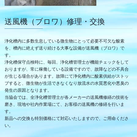
送風機（ブロワ）修理・交換
浄化槽内に多数生息している微生物にとって必要不可欠な酸素
を、槽内に絶えず送り続ける大事な設備が送風機（ブロワ）で
す。
浄化槽保守点検時に、毎回、浄化槽管理士が機能チェックをして
おりますが、常に稼働している設備ですので、故障などの不具合
が生じる場合があります。故障にて浄化槽内に酸素供給がストッ
プすると、微生物が生活できなくなり放流水の水質悪化や悪臭の
発生の原因となります。
当協会では、全浄化槽管理士が各メーカーの送風機修繕の技術を
磨き、現地や社内作業場にて、お客様の送風機の修繕を行いま
す。
新品への交換も特別価格にて対応いたしますので、ご用命くださ
い。