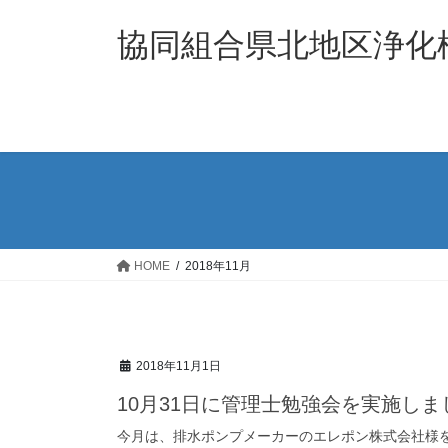
コ
ナ
ン
ビ
協同組合県北地区浄化
テ
ゲ
ン
ー
ツ
シ
へ
ョ
ス
ン
キ
に
ッ
移
プ
動
HOME
2018年11月
2018年11月1日
10月31日に管理士勉強会を実施しま
今月は、排水ポンプメーカーのエレポン株式会社様